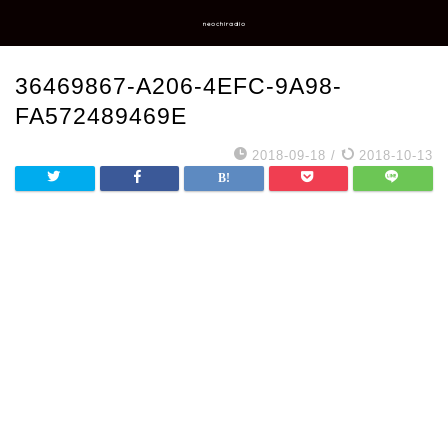
neochiradio
36469867-A206-4EFC-9A98-
FA572489469E
2018-09-18
/
2018-10-13