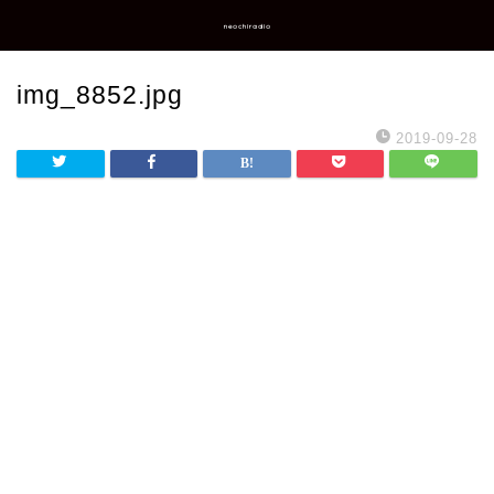
neochiradio
img_8852.jpg
2019-09-28