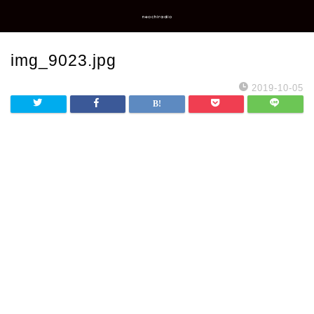
neochiradio
img_9023.jpg
2019-10-05