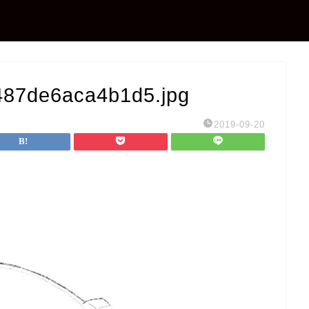
87de6aca4b1d5.jpg
2019-09-20