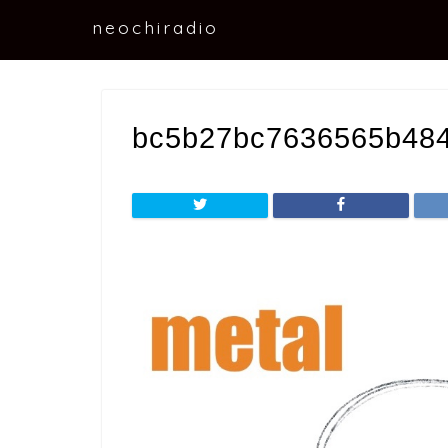
neochiradio
bc5b27bc7636565b484