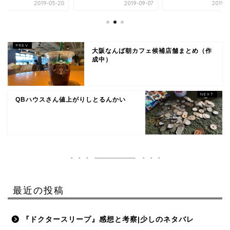
2019-05-20
2019-09-07
2019-0
大阪なんば朝カフェ候補店舗まとめ（作
成中）
QBハウスさん値上がりしとるんかい
最近の投稿
『ドクタースリープ』感想と考察|少しのネタバレ