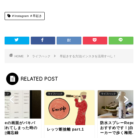
＃Instagram ＃早起き
HOME
ライフハック
早起きする方法|インスタを活用すべし！
RELATED POST
フハック
ライフハック
ライフハック
honeの画面がバキバ
防水スプレーRepel
に割れてしまった時の
おすすめです！|白い
レッツ断捨離 part.1
処法|備忘録
ーカーで歩く梅雨...