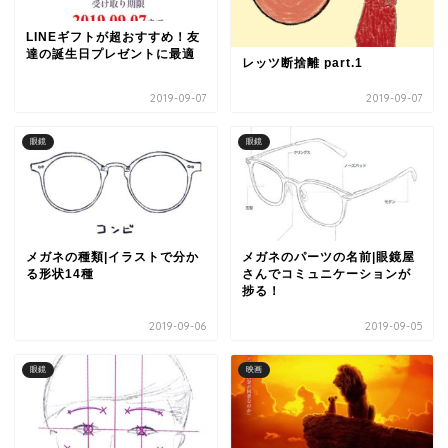
LINEギフトが超おすすめ！友
達の誕生日プレゼントに最適
レッツ断捨離 part.1
2019-09-07
2019-09-07
眼鏡
眼鏡
メガネの種類|イラストで分か
メガネのパーツの名前|眼鏡屋
る形状14種
さんでコミュニケーションが
捗る！
2019-09-06
2019-09-05
眼鏡
映画