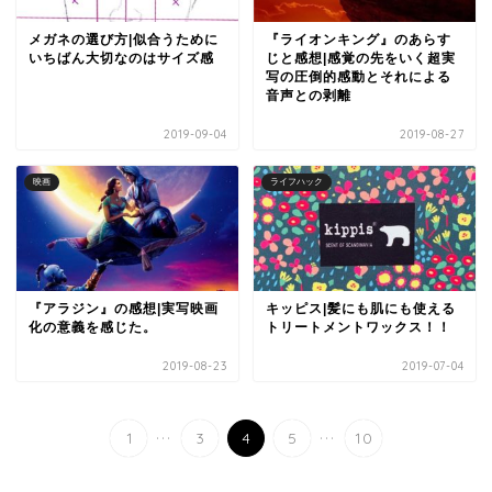
メガネの選び方|似合うために
『ライオンキング』のあらす
いちばん大切なのはサイズ感
じと感想|感覚の先をいく超実
写の圧倒的感動とそれによる
音声との剥離
2019-09-04
2019-08-27
映画
ライフハック
『アラジン』の感想|実写映画
キッピス|髪にも肌にも使える
化の意義を感じた。
トリートメントワックス！！
2019-08-23
2019-07-04
...
...
1
3
4
5
10